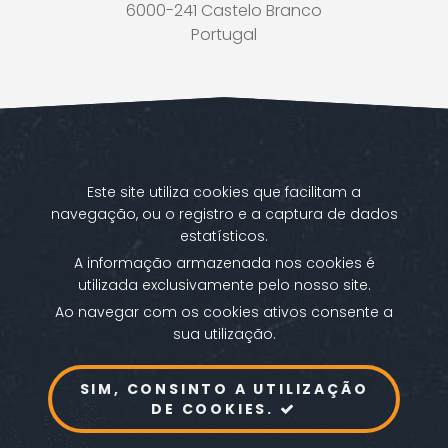
6000-241 Castelo Branco
Portugal
Este site utiliza cookies que facilitam a
navegação, ou o registro e a captura de dados
estatísticos.
A informação armazenada nos cookies é
utilizada exclusivamente pelo nosso site.
Ao navegar com os cookies ativos consente a
sua utilização.
Política de privacidade
Política de cookies
Avisos legais
Livro de Reclamações
SIM, CONSINTO A UTILIZAÇÃO
DE COOKIES.