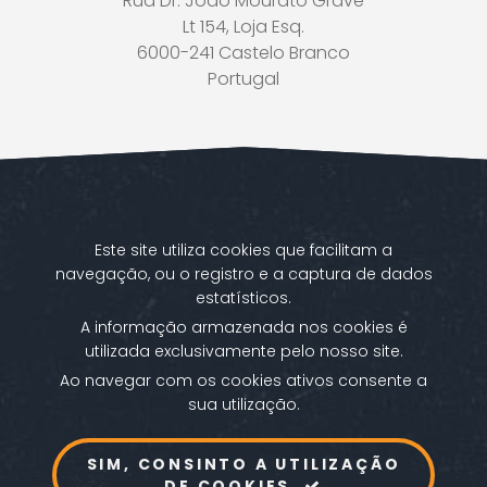
Rua Dr. João Mourato Grave
Lt 154, Loja Esq.
6000-241 Castelo Branco
Portugal
Este site utiliza cookies que facilitam a
navegação, ou o registro e a captura de dados
estatísticos.
A informação armazenada nos cookies é
utilizada exclusivamente pelo nosso site.
Ao navegar com os cookies ativos consente a
sua utilização.
Política de privacidade
Política de cookies
Avisos legais
Livro de Reclamações
SIM, CONSINTO A UTILIZAÇÃO
DE COOKIES.